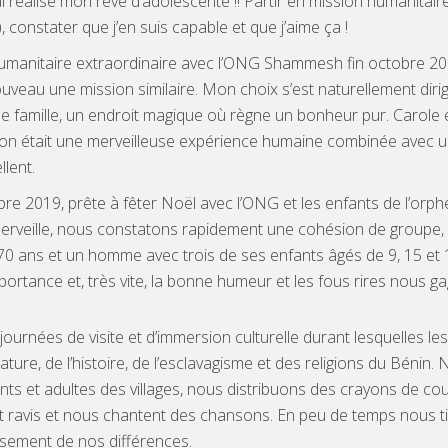
’ai réalisé mon rêve d’adolescente !! Partir en mission humanitair
constater que j’en suis capable et que j’aime ça !
 humanitaire extraordinaire avec l’ONG Shammesh fin octobre 2
ouveau une mission similaire. Mon choix s’est naturellement diri
e famille, un endroit magique où règne un bonheur pur. Carole
sion était une merveilleuse expérience humaine combinée avec 
lent.
re 2019, prête à fêter Noël avec l’ONG et les enfants de l’orphe
erveille, nous constatons rapidement une cohésion de groupe,
 ans et un homme avec trois de ses enfants âgés de 9, 15 et 
portance et, très vite, la bonne humeur et les fous rires nous ga
ournées de visite et d’immersion culturelle durant lesquelles les
ature, de l’histoire, de l’esclavagisme et des religions du Bénin.
s et adultes des villages, nous distribuons des crayons de cou
sont ravis et nous chantent des chansons. En peu de temps nous 
usement de nos différences.