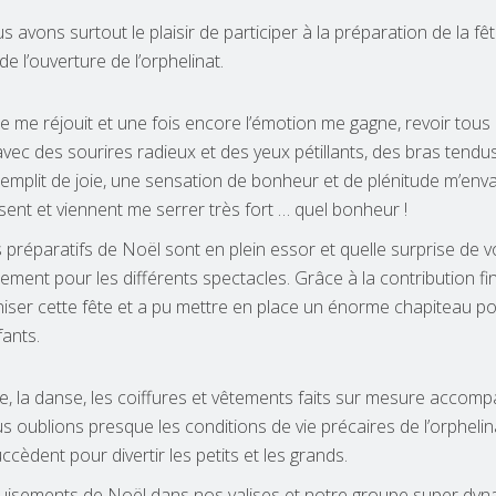
us avons surtout le plaisir de participer à la préparation de la f
 l’ouverture de l’orphelinat.
 me réjouit et une fois encore l’émotion me gagne, revoir tous
avec des sourires radieux et des yeux pétillants, des bras tendus
 remplit de joie, une sensation de bonheur et de plénitude m’envah
ent et viennent me serrer très fort … quel bonheur !
réparatifs de Noël sont en plein essor et quelle surprise de vo
lement pour les différents spectacles. Grâce à la contribution fi
iser cette fête et a pu mettre en place un énorme chapiteau p
fants.
ique, la danse, les coiffures et vêtements faits sur mesure accom
s oublions presque les conditions de vie précaires de l’orphelin
cèdent pour divertir les petits et les grands.
isements de Noël dans nos valises et notre groupe super dyn