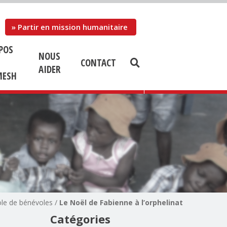
Se
rendre
» Partir en mission humanitaire
au
contenu
POS
NOUS
CONTACT
AIDER
ESH
le de bénévoles
/
Le Noël de Fabienne à l’orphelinat
Catégories