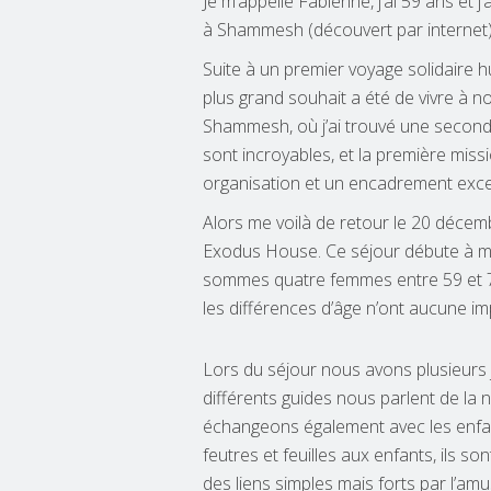
Je m’appelle Fabienne, j’ai 59 ans et j
à Shammesh (découvert par internet), 
Suite à un premier voyage solidaire
plus grand souhait a été de vivre à n
Shammesh, où j’ai trouvé une second
sont incroyables, et la première mis
organisation et un encadrement excel
Alors me voilà de retour le 20 décemb
Exodus House. Ce séjour débute à m
sommes quatre femmes entre 59 et 70
les différences d’âge n’ont aucune im
Lors du séjour nous avons plusieurs j
différents guides nous parlent de la n
échangeons également avec les enfant
feutres et feuilles aux enfants, ils 
des liens simples mais forts par l’am