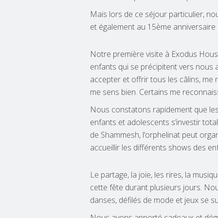
Mais lors de ce séjour particulier, no
et également au 15ème anniversaire de
Notre première visite à Exodus House
enfants qui se précipitent vers nous 
accepter et offrir tous les câlins, me
me sens bien. Certains me reconnaiss
Nous constatons rapidement que les p
enfants et adolescents s’investir tota
de Shammesh, l’orphelinat peut organ
accueillir les différents shows des en
Le partage, la joie, les rires, la mus
cette fête durant plusieurs jours. Nou
danses, défilés de mode et jeux se suc
Nous avons apporté cadeaux et dégu