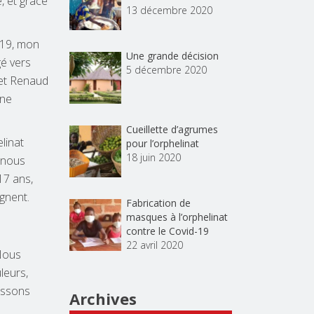
e, et grâce
13 décembre 2020
019, mon
Une grande décision
gé vers
5 décembre 2020
 et Renaud
une
Cueillette d’agrumes
linat
pour l’orphelinat
18 juin 2020
 nous
17 ans,
gnent.
Fabrication de
masques à l’orphelinat
contre le Covid-19
22 avril 2020
 Nous
leurs,
tissons
Archives