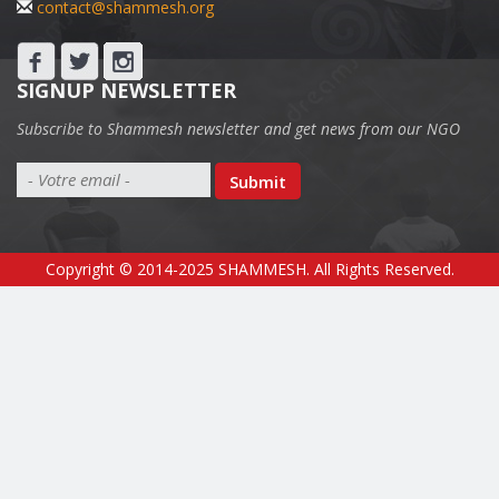
contact@shammesh.org
SIGNUP NEWSLETTER
Subscribe to Shammesh newsletter and get news from our NGO
Submit
Copyright © 2014-2025 SHAMMESH. All Rights Reserved.