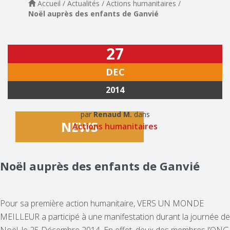
Accueil
/
Actualités
/
Actions humanitaires
/
Noël auprès des enfants de Ganvié
27
Posted
on
DEC
2014
22
November
Author
Categories
par
Renaud M.
dans
NEWS
2022
Actions humanitaires
Noël auprès des enfants de Ganvié
Pour sa première action humanitaire, VERS UN MONDE
MEILLEUR a participé à une manifestation durant la journée de
Noël, le 25 Décembre 2014. En effet, deux des membres l’ONG