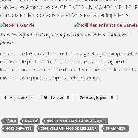
classes, les 2 membres de l’ONG VERS UN MONDE MEILLEUR
distribuaient les boissons aux enfants excités et impatients.
Tous les enfants ont reçu leur jus d’ananas et leur soda avec
plaisir
On a pu lire la satisfaction sur leur visage et la joie simple d’être
réunis et de profiter d’un bon moment en la compagnie de
leurs camarades. Un sourire d’enfant vaut bien tous les efforts
mis en œuvre pour participer à cet évènement.
Sie müssen nicht nach einem Heilmittel suchen! Sie können es
online
If you are tired then rather
Rich palms casino login
and relax today!
Only here and now
hookup near me free
is already here. Take
schnell und einfach erwerben.
advantage.
Facebook
0
Twitter
0
Google plus
0
BÉNIN
GANVIÉ
MISSION HUMANITAIRE AFRIQUE
NOËL ENFANTS
ONG VERS UN MONDE MEILLEUR
SHAMMESH